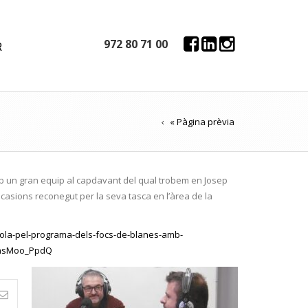
972 80 71 00
R
« Pàgina prèvia
un gran equip al capdavant del qual trobem en Josep
ocasions reconegut per la seva tasca en l’àrea de la
ahola-pel-programa-dels-focs-de-blanes-amb-
B1asMoo_PpdQ