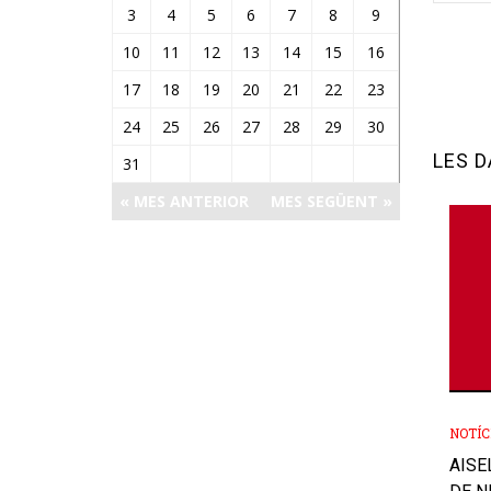
3
4
5
6
7
8
9
10
11
12
13
14
15
16
17
18
19
20
21
22
23
24
25
26
27
28
29
30
LES 
31
« MES ANTERIOR
MES SEGÜENT »
NOTÍC
AISE