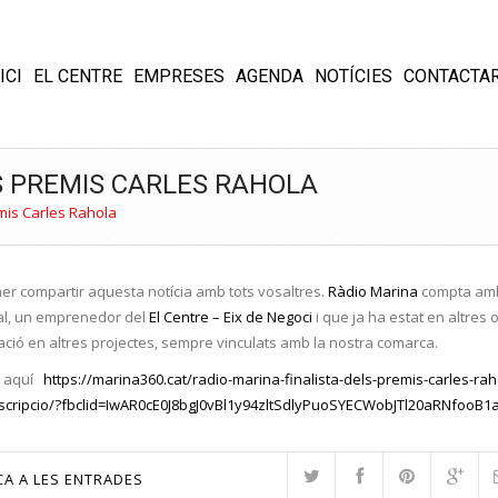
ICI
EL CENTRE
EMPRESES
AGENDA
NOTÍCIES
CONTACTA
S PREMIS CARLES RAHOLA
mis Carles Rahola
aer compartir aquesta notícia amb tots vosaltres.
Ràdio Marina
compta amb 
dal, un emprenedor del
El Centre – Eix de Negoci
i que ja ha estat en altres 
ció en altres projectes, sempre vinculats amb la nostra comarca.
o aquí
https://marina360.cat/radio-marina-finalista-dels-premis-carles-r
scripcio/?fbclid=IwAR0cE0J8bgJ0vBl1y94zltSdlyPuoSYECWobJTl20aRNfoo
CA A LES ENTRADES