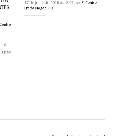
TITA
17 de Juliol de 2026 ds. 8:45 per
18 de Maig de
El Centre
RTES
/
Eix de Negoci
0
Eix de Negoci
Dimarts, 26
 Centre
És moment d
 al
ou pas