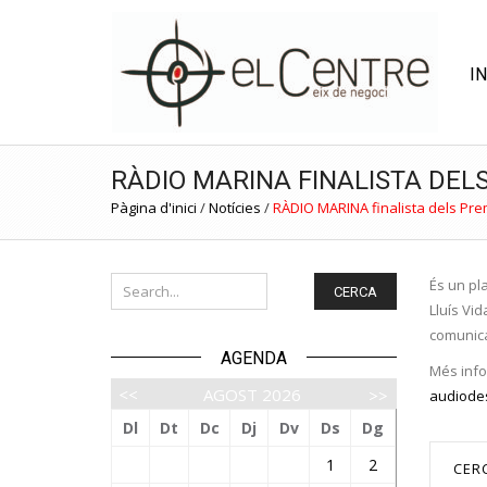
IN
RÀDIO MARINA FINALISTA DEL
Pàgina d'inici
/
Notícies
/
RÀDIO MARINA finalista dels Pre
És un pl
CERCA
Lluís Vi
comunica
AGENDA
Més inf
AGOST
2026
audiode
Dl
Dt
Dc
Dj
Dv
Ds
Dg
1
2
CER