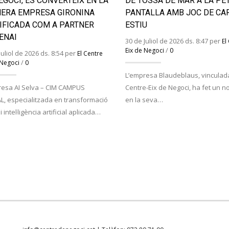
EGOCI, ES CONVERTEIX EN LA
DE TOSSA DE MAR A LA PE
ERA EMPRESA GIRONINA
PANTALLA AMB JOC DE CA
IFICADA COM A PARTNER
ESTIU
ENAI
30 de Juliol de 2026 ds. 8:47 per
El
/
Eix de Negoci
0
Juliol de 2026 ds. 8:54 per
El Centre
/
 Negoci
0
L’empresa Blaudeblaus, vinculada
resa AI Selva – CIM CAMPUS
Centre-Eix de Negoci, ha fet un n
L, especialitzada en transformació
en la seva…
 i intel·ligència artificial aplicada…