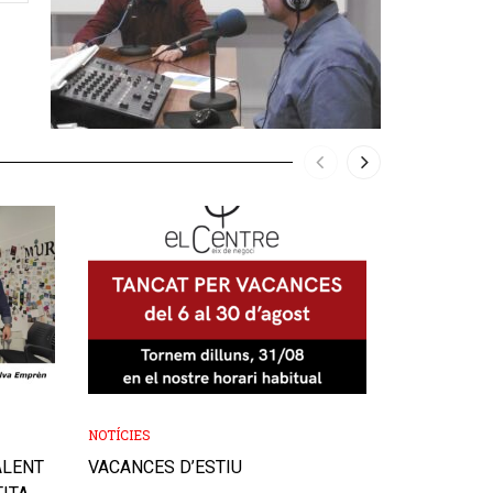
NOTÍCIES
AGENDA
,
NOTÍ
ALENT
VACANCES D’ESTIU
ACCIÓ ON