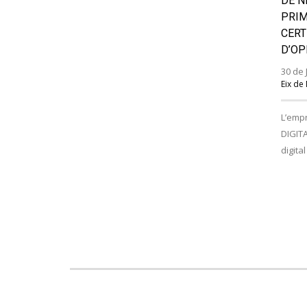
DE N
PRIM
CERT
D’OP
30 de 
Eix de
L’emp
DIGITA
digital